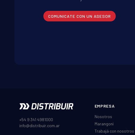
COMUNICATE CON UN ASESOR
EMPRESA
Nosotros
+54 9 341 4981000
Marangoni
info@distribuir.com.ar
Trabajá con nosotros